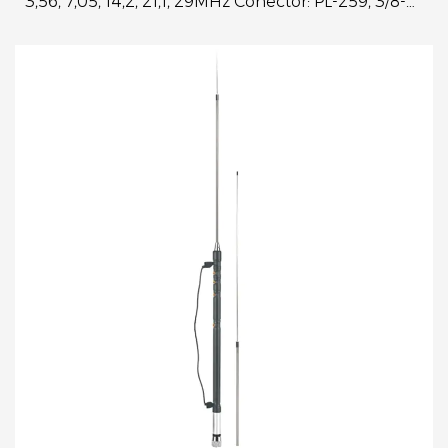
3,56, 7,05, 14,2, 21,1, 29MHz Conector: PL-259, 3/8-
24 Impedancia: ...