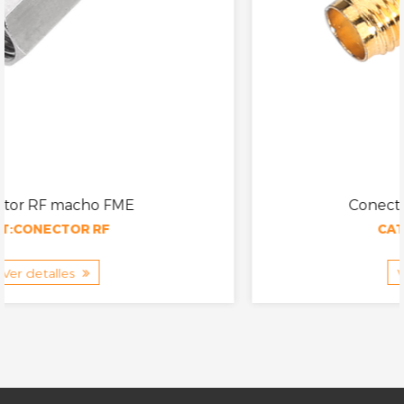
E
Conector RF hembra SM
CAT:CONECTOR RF
Ver detalles