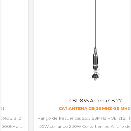
CBL-835 Antena CB 27
CAT:ANTENA CB(26 MHZ-29 MHZ)
Rango de frecuencia: 26,5-28MHz ROE: ≤1,2:1 Máx. fuerza:
Ganar: >6dBi Ancho de banda en S.W.R.2:1: 1300KHz ...
35W continuo 250W Corto tiempo Ancho de banda en