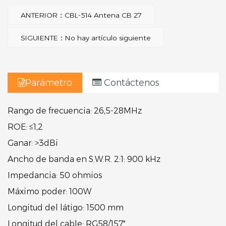
ANTERIOR：CBL-514 Antena CB 27
SIGUIENTE：No hay artículo siguiente
Parámetro
Contáctenos
Rango de frecuencia:
26,5-28MHz
ROE:
≤1,2
Ganar:
>3dBi
Ancho de banda en S.W.R. 2:1:
900 kHz
Impedancia:
50 ohmios
Máximo poder:
100W
Longitud del látigo:
1500 mm
Longitud del cable:
RG58/157"