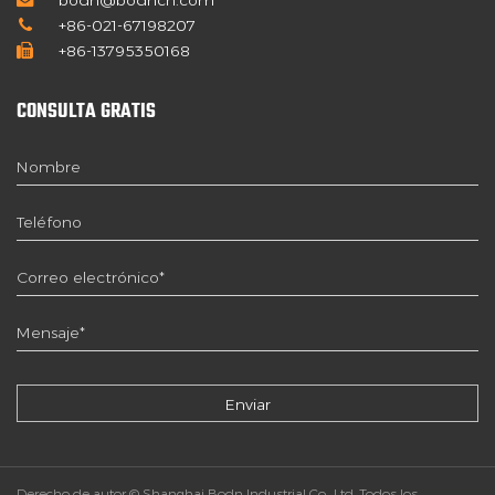
bodn@bodncn.com
+86-021-67198207
+86-13795350168
CONSULTA GRATIS
Derecho de autor © Shanghai Bodn Industrial Co., Ltd. Todos los