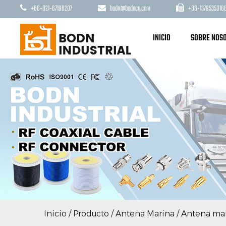
+86-021-67198207
bodn@bodncn.com
+86-1379535016
INICIO
SOBRE NOS
Inicio
/
Producto
/
Antena Marina
/
Antena ma