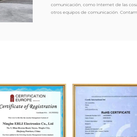
comunicación, como Internet de las cosas,
otros equipos de comunicación. Contamo
competitivos, y nuestros productos se v
Norte, Oceanía y el Sudeste Asiático. N
cumple con las especificaciones ISO9001
de comunicación inalámbrica FCC y EN, y
y ROHS. Elija Bodn, elija productos de alt
línea global las 24 horas. La crítica de lo
satisfacción del cliente es el éxito.