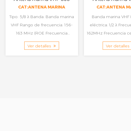
CAT:ANTENA MARINA
CAT:ANTENA M
Tipo: 5/8 λ Banda: Banda marina
Banda marina VHF Longitud
VHF Rango de frecuencia: 156-
eléctrica: 1/2 λ Frecuencia: 156-
163 MHz (ROE Frecuencia
162MHz Frecuencia central: 156,8
central: 156,74 MHz (ROE ...
MHz VSWR: P
Ver detalles
Ver detalles