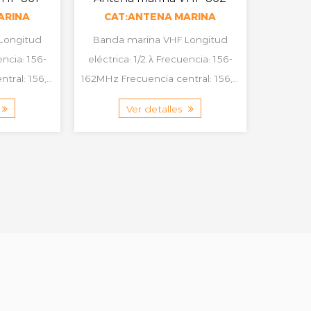
ARINA
CAT:ANTENA MARINA
CAT
Banda marina VHF Longitud
Banda mar
eléctrica: 1/2 λ Frecuencia: 156-
eléctrica: 1/2 λ F
162MHz Frecuencia central: 156,8
162MHz Frecuencia central: 156,8
olarizació...
MHz VSWR: Polarizació...
Ver detalles