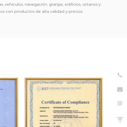
 vehículos, navegación, granjas, edificios, sótanos y
s con productos de alta calidad y precios
enden bien en los mercados de Europa, América del
uestro sistema de gestión de calidad de producción
, nuestros productos cumplen con los estándares
 nuestros materiales cumplen con los requisitos CE
a calidad, precios razonables, servicio postventa y en
s clientes es la base de nuestro crecimiento y la