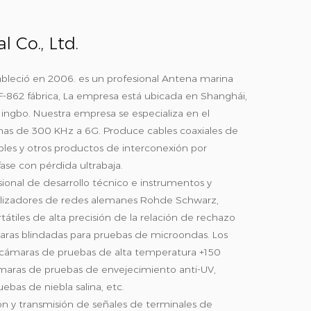
 Co., Ltd.
ableció en 2006. es un profesional
Antena marina
-862 fábrica
, La empresa está ubicada en Shanghái,
ingbo. Nuestra empresa se especializa en el
enas de 300 KHz a 6G. Produce cables coaxiales de
bles y otros productos de interconexión por
ase con pérdida ultrabaja.
onal de desarrollo técnico e instrumentos y
nalizadores de redes alemanes Rohde Schwarz,
átiles de alta precisión de la relación de rechazo
aras blindadas para pruebas de microondas. Los
cámaras de pruebas de alta temperatura +150
maras de pruebas de envejecimiento anti-UV,
bas de niebla salina, etc.
ón y transmisión de señales de terminales de