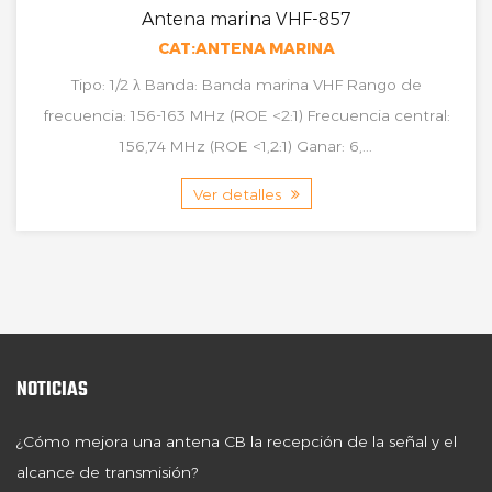
Antena marina VHF-857
CAT:ANTENA MARINA
Tipo: 1/2 λ Banda: Banda marina VHF Rango de
frecuencia: 156-163 MHz (ROE <2:1) Frecuencia central:
156,74 MHz (ROE <1,2:1) Ganar: 6,...
Ver detalles
NOTICIAS
¿Cómo mejora una antena CB la recepción de la señal y el
alcance de transmisión?